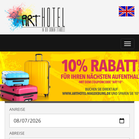
Toggl
navig
ANREISE
ABREISE