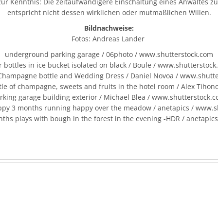
 zur Kenntnis: Die zeitaufwändigere Einschaltung eines Anwaltes z
entspricht nicht dessen wirklichen oder mutmaßlichen Willen.
Bildnachweise:
Fotos: Andreas Lander
underground parking garage / 06photo / www.shutterstock.com
 bottles in ice bucket isolated on black / Boule / www.shutterstoc
hampagne bottle and Wedding Dress / Daniel Novoa / www.shutt
le of champagne, sweets and fruits in the hotel room / Alex Tiho
rking garage building exterior / Michael Blea / www.shutterstock.
ppy 3 months running happy over the meadow / anetapics / www.s
ths plays with bough in the forest in the evening -HDR / anetapic