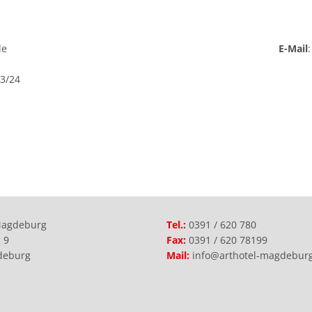
de
E-Mail
23/24
Magdeburg
Tel.:
0391 / 620 780
 9
Fax:
0391 / 620 78199
deburg
Mail:
info@arthotel-magdebur