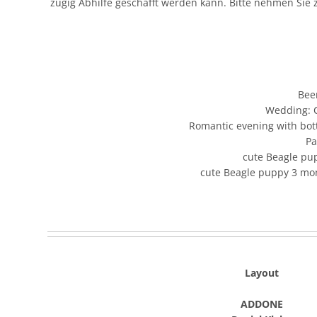
zügig Abhilfe geschafft werden kann. Bitte nehmen Sie
Beer
Wedding: C
Romantic evening with bott
Pa
cute Beagle pu
cute Beagle puppy 3 mon
Layout
ADDONE