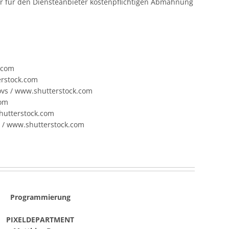
ur für den Diensteanbieter kostenpflichtigen Abmahnung
k.com
erstock.com
novs / www.shutterstock.com
com
hutterstock.com
s / www.shutterstock.com
Programmierung
PIXELDEPARTMENT