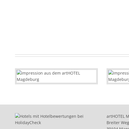
artHOTEL 
Breiter Weg
39104 Mag