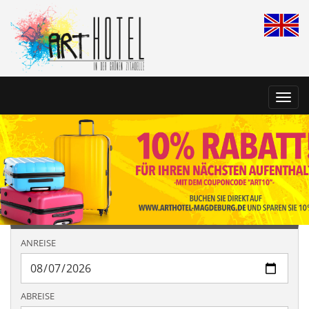
Toggl
navig
ANREISE
ABREISE