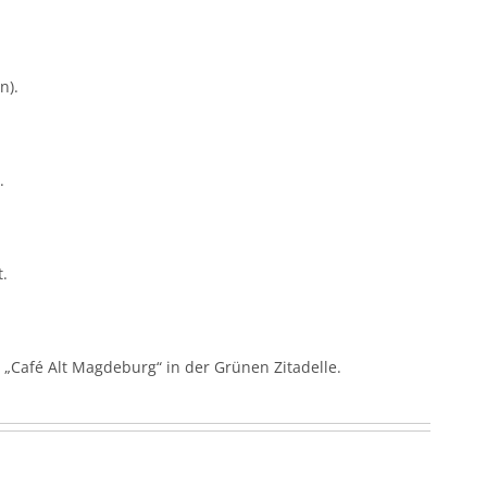
n).
.
t.
„Café Alt Magdeburg“ in der Grünen Zitadelle.