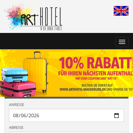
Toggl
navig
ANREISE
ABREISE